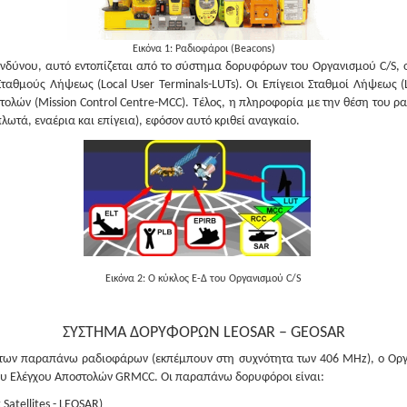
Εικόνα 1: Ραδιοφάροι (Beacons)
δύνου, αυτό εντοπίζεται από το σύστημα δορυφόρων του Οργανισμού C/S, οι
Σταθμούς Λήψεως (Local User Terminals-LUTs). Οι Επίγειοι Σταθμοί Λήψεως (
τολών (Mission Control Centre-MCC). Τέλος, η πληροφορία με την θέση του ρα
πλωτά, εναέρια και επίγεια), εφόσον αυτό κριθεί αναγκαίο.
Εικόνα 2: Ο κύκλος Ε-Δ του Οργανισμού C/S
ΣΥΣΤΗΜΑ ΔΟΡΥΦΟΡΩΝ LEOSAR – GEOSAR
 των παραπάνω ραδιοφάρων (εκπέμπουν στη συχνότητα των 406 MHz), ο Οργα
τρου Ελέγχου Αποστολών GRMCC. Οι παραπάνω δορυφόροι είναι:
Satellites - LEOSAR)