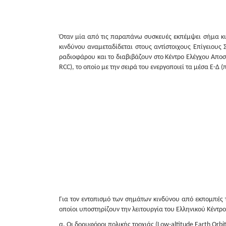
Όταν μία από τις παραπάνω συσκευές εκπέμψει σήμα κιν
κινδύνου αναμεταδίδεται στους αντίστοιχους Επίγειους 
ραδιοφάρου και το διαβιβάζουν στο Κέντρο Ελέγχου Αποσ
RCC), το οποίο με την σειρά του ενεργοποιεί τα μέσα Ε-Δ (
Για τον εντοπισμό των σημάτων κινδύνου από εκπομπές
οποίοι υποστηρίζουν την λειτουργία του Ελληνικού Κέν
α. Οι δορυφόροι πολικής τροχιάς (Low-altitude Earth Orbit 